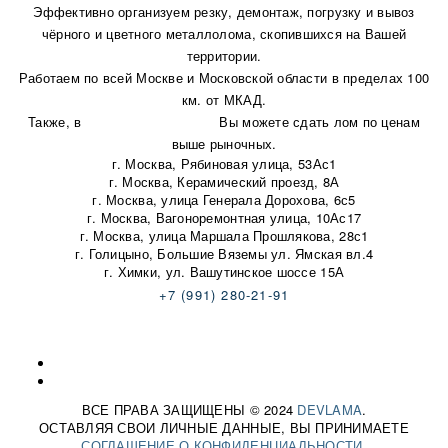
Эффективно организуем резку, демонтаж, погрузку и вывоз
чёрного и цветного металлолома, скопившихся на Вашей
территории.
Работаем по всей Москве и Московской области в пределах 100
км. от МКАД.
Также, в
наши пункты приема
Вы можете сдать лом по ценам
выше рыночных.
г. Москва, Рябиновая улица, 53Ас1
г. Москва, Керамический проезд, 8А
г. Москва, улица Генерала Дорохова, 6с5
г. Москва, Вагоноремонтная улица, 10Ас17
г. Москва, улица Маршала Прошлякова, 28с1
г. Голицыно, Большие Вяземы ул. Ямская вл.4
г. Химки, ул. Вашутинское шоссе 15А
+7 (991) 280-21-91
korotkow-orel@ya.ru
Карта сайта
ВСЕ ПРАВА ЗАЩИЩЕНЫ © 2024
DEVLAMA
.
ОСТАВЛЯЯ СВОИ ЛИЧНЫЕ ДАННЫЕ, ВЫ ПРИНИМАЕТЕ
СОГЛАШЕНИЕ О КОНФИДЕНЦИАЛЬНОСТИ
.