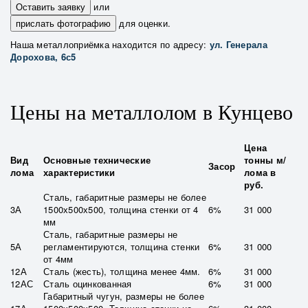
Оставить заявку
или
прислать фотографию
для оценки.
Наша металлоприёмка находится по адресу:
ул. Генерала
Дорохова, 6с5
Цены на металлолом в Кунцево
Цена
Вид
Основные технические
тонны м/
Засор
лома
характеристики
лома в
руб.
Сталь, габаритные размеры не более
3А
1500х500х500, толщина стенки от 4
6%
31 000
мм
Сталь, габаритные размеры не
5А
регламентируются, толщина стенки
6%
31 000
от 4мм
12А
Сталь (жесть), толщина менее 4мм.
6%
31 000
12АС
Сталь оцинкованная
6%
31 000
Габаритный чугун, размеры не более