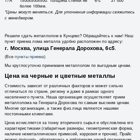
17А
1500х500х500. Толщина стенки не
6%
31 000
более 100мм.
*Цены могут меняться. Для уточнения информации свяжитесь
с менеджером.
Решили сдать металлолом в Кунцево? Обращайтесь к нам! Наш
пункт приема лома металла удобно расположен по адресу:
.
г. Москва, улица Генерала Дорохова, 6с5
(Все
пункты приема
)
Мы круглосуточно принимаем металлолом по выгодным ценам.
Цена на черные и цветные металлы
Стоимость зависит от различных факторов и может сильно
отличаться по стране, региону и даже в рамках одного
населенного пункта. Наша организация осуществляет прием
металлолома на Генерала Дорохова по самым высоким ценам.
Многие организации, а также физ.лица являются нашими
постоянными клиентами.
Цена исчисляется за тонну вторичного сырья и обусловлена его
характеристиками (габаритные размеры, геометрическая форма,
наличие неметаллических примесей, коррозия и прочие). Прайс
можно получить, обратившись к работникам нашей организации.