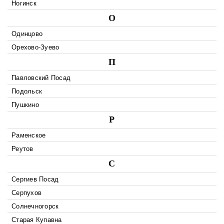
Ногинск
О
Одинцово
Орехово-Зуево
П
Павловский Посад
Подольск
Пушкино
Р
Раменское
Реутов
С
Сергиев Посад
Серпухов
Солнечногорск
Старая Купавна