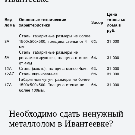
Цена
Вид
Основные технические
тонны м/
Засор
лома
характеристики
лома в
руб.
Сталь, габаритные размеры не более
3А
1500х500х500, толщина стенки от 4
6%
31 000
мм
Сталь, габаритные размеры не
5А
регламентируются, толщина стенки
6%
31 000
от 4мм
12А
Сталь (жесть), толщина менее 4мм.
6%
31 000
12АС
Сталь оцинкованная
6%
31 000
Габаритный чугун, размеры не более
17А
1500х500х500. Толщина стенки не
6%
31 000
более 100мм.
Необходимо сдать ненужный
металлолом в Ивантеевке?