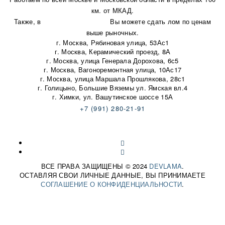
км. от МКАД.
Также, в
наши пункты приема
Вы можете сдать лом по ценам
выше рыночных.
г. Москва, Рябиновая улица, 53Ас1
г. Москва, Керамический проезд, 8А
г. Москва, улица Генерала Дорохова, 6с5
г. Москва, Вагоноремонтная улица, 10Ас17
г. Москва, улица Маршала Прошлякова, 28с1
г. Голицыно, Большие Вяземы ул. Ямская вл.4
г. Химки, ул. Вашутинское шоссе 15А
+7 (991) 280-21-91
korotkow-orel@ya.ru
Карта сайта
ВСЕ ПРАВА ЗАЩИЩЕНЫ © 2024
DEVLAMA
.
ОСТАВЛЯЯ СВОИ ЛИЧНЫЕ ДАННЫЕ, ВЫ ПРИНИМАЕТЕ
СОГЛАШЕНИЕ О КОНФИДЕНЦИАЛЬНОСТИ
.