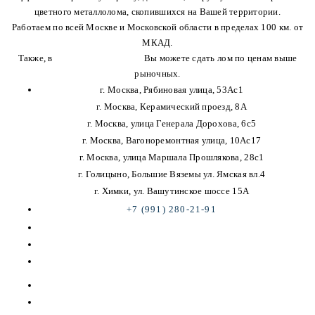
цветного металлолома, скопившихся на Вашей территории.
Работаем по всей Москве и Московской области в пределах 100 км. от
МКАД.
Также, в
наши пункты приема
Вы можете сдать лом по ценам выше
рыночных.
г. Москва, Рябиновая улица, 53Ас1
г. Москва, Керамический проезд, 8А
г. Москва, улица Генерала Дорохова, 6с5
г. Москва, Вагоноремонтная улица, 10Ас17
г. Москва, улица Маршала Прошлякова, 28с1
г. Голицыно, Большие Вяземы ул. Ямская вл.4
г. Химки, ул. Вашутинское шоссе 15А
+7 (991) 280-21-91
korotkow-orel@ya.ru
Карта сайта