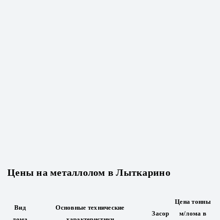
Цены на металлолом в Лыткарино
Цена тонны
Вид
Основные технические
Засор
м/лома в
лома
характеристики