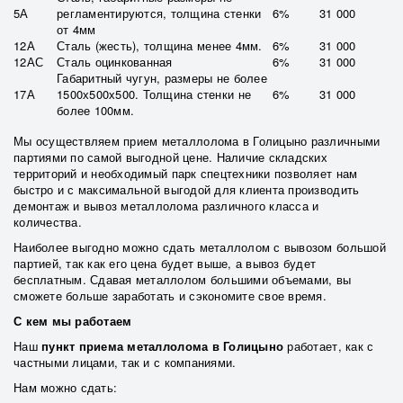
5А
регламентируются, толщина стенки
6%
31 000
от 4мм
12А
Сталь (жесть), толщина менее 4мм.
6%
31 000
12АС
Сталь оцинкованная
6%
31 000
Габаритный чугун, размеры не более
17А
1500х500х500. Толщина стенки не
6%
31 000
более 100мм.
Мы осуществляем прием металлолома в Голицыно различными
партиями по самой выгодной цене. Наличие складских
территорий и необходимый парк спецтехники позволяет нам
быстро и с максимальной выгодой для клиента производить
демонтаж и вывоз металлолома различного класса и
количества.
Наиболее выгодно можно сдать металлолом с вывозом большой
партией, так как его цена будет выше, а вывоз будет
бесплатным. Сдавая металлолом большими объемами, вы
сможете больше заработать и сэкономите свое время.
С кем мы работаем
Наш
пункт приема металлолома в Голицыно
работает, как с
частными лицами, так и с компаниями.
Нам можно сдать: